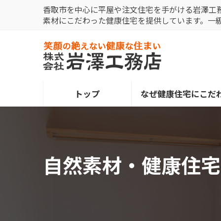
コ
ナ
香取市を中心に平屋や注文住宅を手がける岩澤工
ン
ビ
素材にこだわった健康住宅を提供しています。一
テ
ゲ
ン
ー
ツ
シ
へ
ョ
ス
ン
トップ
なぜ健康住宅にこだ
キ
に
ッ
移
プ
動
自然素材・健康住宅