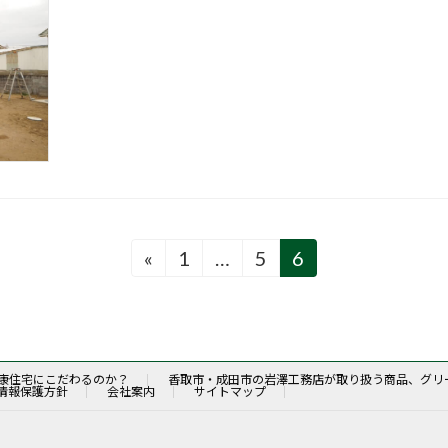
«
1
…
5
6
固
固
固
定
定
定
ペ
ペ
ペ
ー
ー
ー
ジ
ジ
ジ
康住宅にこだわるのか？
香取市・成田市の岩澤工務店が取り扱う商品、グリ
情報保護方針
会社案内
サイトマップ