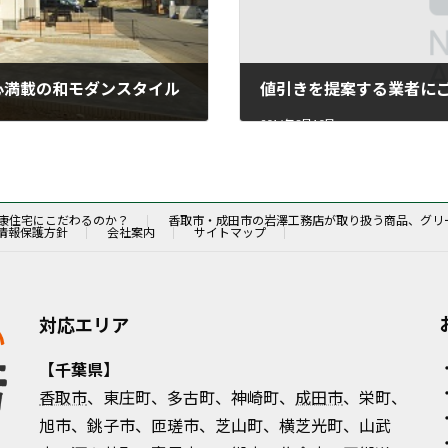
び心満載の和モダンスタイル
値引きを提案する業者に
2016年3月10日
康住宅にこだわるのか？
香取市・成田市の岩澤工務店が取り扱う商品、グリ
情報保護方針
会社案内
サイトマップ
対応エリア
【千葉県】
香取市
、東庄町、多古町、神崎町、
成田市
、栄町、
旭市、銚子市、匝瑳市、芝山町、横芝光町、山武