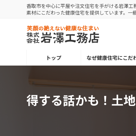
コ
ナ
香取市を中心に平屋や注文住宅を手がける岩澤工
ン
ビ
素材にこだわった健康住宅を提供しています。一
テ
ゲ
ン
ー
ツ
シ
へ
ョ
ス
ン
トップ
なぜ健康住宅にこだ
キ
に
ッ
移
プ
動
得する話かも！土地