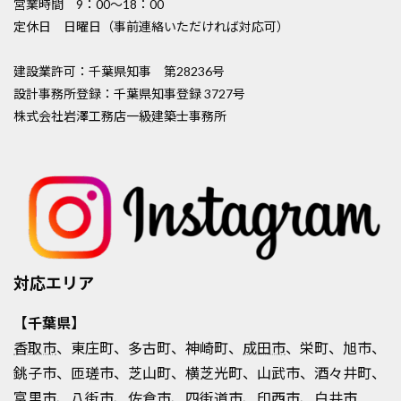
営業時間 9：00〜18：00
定休日 日曜日（事前連絡いただければ対応可）
建設業許可：千葉県知事 第28236号
設計事務所登録：千葉県知事登録 3727号
株式会社岩澤工務店一級建築士事務所
対応エリア
【千葉県】
香取市
、東庄町、多古町、神崎町、
成田市
、栄町、旭市、
銚子市、匝瑳市、芝山町、横芝光町、山武市、酒々井町、
富里市、八街市、佐倉市、四街道市、
印西市
、白井市