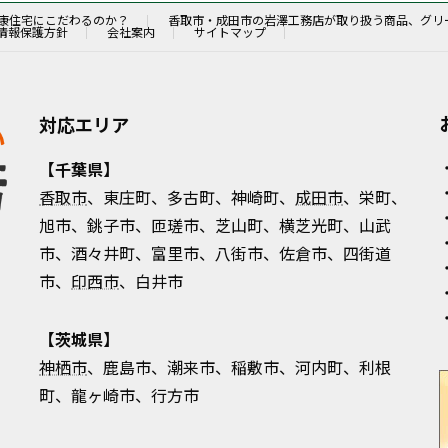
康住宅にこだわるのか？
香取市・成田市の岩澤工務店が取り扱う商品、グリ
情報保護方針
会社案内
サイトマップ
対応エリア
【千葉県】
香取市
、東庄町、多古町、神崎町、
成田市
、栄町、
旭市、銚子市、匝瑳市、芝山町、横芝光町、山武
市、酒々井町、富里市、八街市、佐倉市、四街道
市、
印西市
、白井市
【茨城県】
神栖市
、鹿島市、潮来市、稲敷市、河内町、利根
町、龍ヶ崎市、行方市