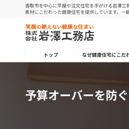
コ
ナ
香取市を中心に平屋や注文住宅を手がける岩澤工
ン
ビ
素材にこだわった健康住宅を提供しています。一
テ
ゲ
ン
ー
ツ
シ
へ
ョ
ス
ン
トップ
なぜ健康住宅にこだ
キ
に
ッ
移
プ
動
予算オーバーを防ぐ