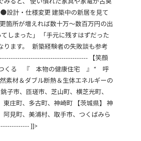
でみると、 使い慣れた家具や家電が古臭
 ●設計・仕様変更 建築中の新居を見て
変更箇所が増えれば数十万～数百万円の出
てしまった」 「手元に残すはずだった
なります。 新築経験者の失敗談も参考
------------------------------ 【笑顔
くる 『 本物の健康住宅 』 “ 呼
自然素材＆ダブル断熱＆生体エネルギーの
、銚子市、匝瑳市、芝山町、横芝光町、
東庄町、多古町、神崎町 【茨城県】 神
、阿見町、美浦村、取手市、つくばみら
---------- ]]>