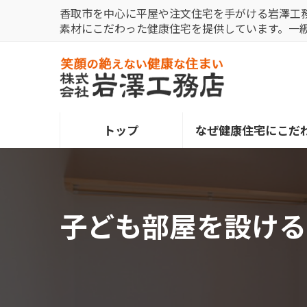
コ
ナ
香取市を中心に平屋や注文住宅を手がける岩澤工
ン
ビ
素材にこだわった健康住宅を提供しています。一
テ
ゲ
ン
ー
ツ
シ
へ
ョ
ス
ン
トップ
なぜ健康住宅にこだ
キ
に
ッ
移
プ
動
子ども部屋を設け