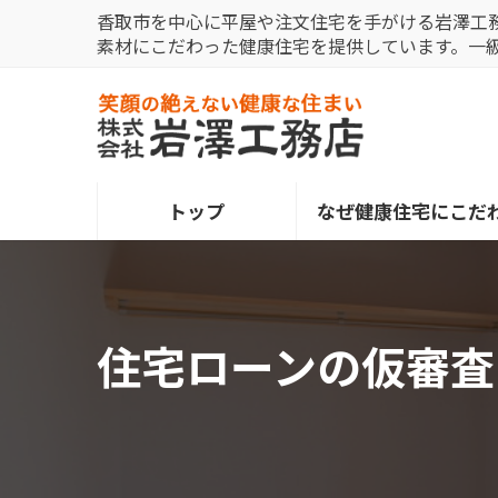
コ
ナ
香取市を中心に平屋や注文住宅を手がける岩澤工
ン
ビ
素材にこだわった健康住宅を提供しています。一
テ
ゲ
ン
ー
ツ
シ
へ
ョ
ス
ン
トップ
なぜ健康住宅にこだ
キ
に
ッ
移
プ
動
住宅ローンの仮審査