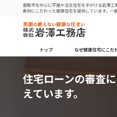
コ
ナ
香取市を中心に平屋や注文住宅を手がける岩澤工
ン
ビ
素材にこだわった健康住宅を提供しています。一
テ
ゲ
ン
ー
ツ
シ
へ
ョ
ス
ン
トップ
なぜ健康住宅にこだ
キ
に
ッ
移
プ
動
住宅ローンの審査に
えています。