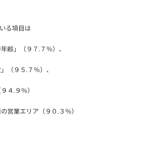
いる項目は
年齢」（９７.７％）、
」（９５.７％）、
９４.９％）
の営業エリア（９０.３％）