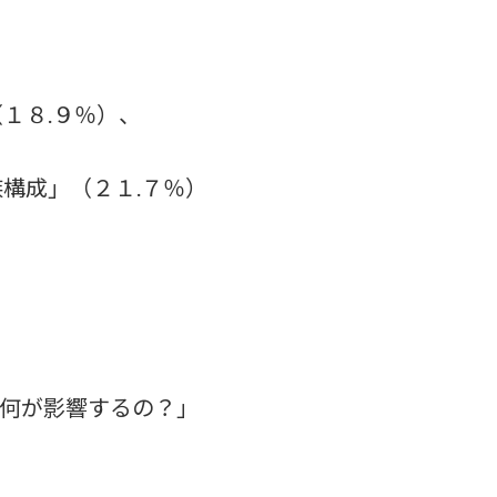
１８.９％）、
構成」（２１.７％）
何が影響するの？」