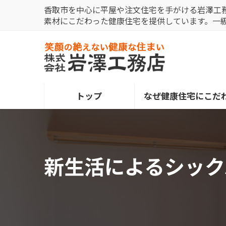
コ
ナ
香取市を中心に平屋や注文住宅を手がける岩澤工
ン
ビ
素材にこだわった健康住宅を提供しています。一
テ
ゲ
ン
ー
ツ
シ
へ
ョ
ス
ン
トップ
なぜ健康住宅にこだ
キ
に
ッ
移
プ
動
新生活によるシック