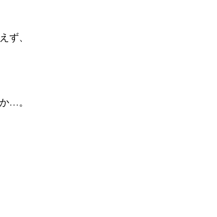
えず、
か…。