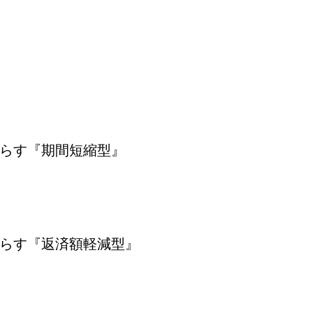
らす『期間短縮型』
らす『返済額軽減型』