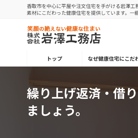
コ
ナ
香取市を中心に平屋や注文住宅を手がける岩澤工
ン
ビ
素材にこだわった健康住宅を提供しています。一
テ
ゲ
ン
ー
ツ
シ
へ
ョ
ス
ン
トップ
なぜ健康住宅にこだ
キ
に
ッ
移
プ
動
繰り上げ返済・借り
ましょう。