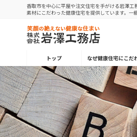
コ
ナ
香取市を中心に平屋や注文住宅を手がける岩澤工
ン
ビ
素材にこだわった健康住宅を提供しています。一
テ
ゲ
ン
ー
ツ
シ
へ
ョ
ス
ン
トップ
なぜ健康住宅にこだ
キ
に
ッ
移
プ
動