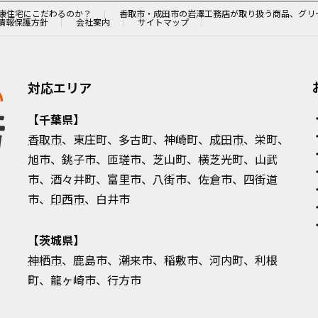
康住宅にこだわるのか？
香取市・成田市の岩澤工務店が取り扱う商品、グリ
情報保護方針
会社案内
サイトマップ
対応エリア
【千葉県】
香取市
、東庄町、多古町、神崎町、
成田市
、栄町、
旭市、銚子市、匝瑳市、芝山町、横芝光町、山武
市、酒々井町、富里市、八街市、佐倉市、四街道
市、
印西市
、白井市
【茨城県】
神栖市
、鹿島市、潮来市、稲敷市、河内町、利根
町、龍ヶ崎市、行方市