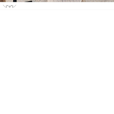
(^o^)／