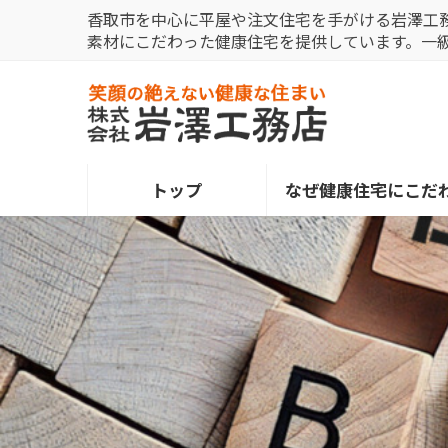
コ
ナ
香取市を中心に平屋や注文住宅を手がける岩澤工
ン
ビ
素材にこだわった健康住宅を提供しています。一
テ
ゲ
ン
ー
ツ
シ
へ
ョ
ス
ン
トップ
なぜ健康住宅にこだ
キ
に
ッ
移
プ
動