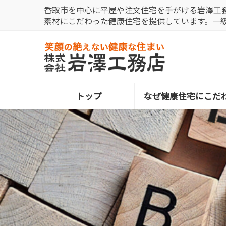
コ
ナ
香取市を中心に平屋や注文住宅を手がける岩澤工
ン
ビ
素材にこだわった健康住宅を提供しています。一
テ
ゲ
ン
ー
ツ
シ
へ
ョ
ス
ン
トップ
なぜ健康住宅にこだ
キ
に
ッ
移
プ
動