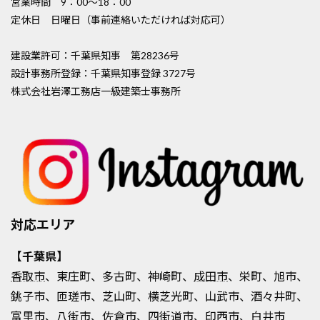
営業時間 9：00〜18：00
定休日 日曜日（事前連絡いただければ対応可）
建設業許可：千葉県知事 第28236号
設計事務所登録：千葉県知事登録 3727号
株式会社岩澤工務店一級建築士事務所
対応エリア
【千葉県】
香取市
、東庄町、多古町、神崎町、
成田市
、栄町、旭市、
銚子市、匝瑳市、芝山町、横芝光町、山武市、酒々井町、
富里市、八街市、佐倉市、四街道市、
印西市
、白井市