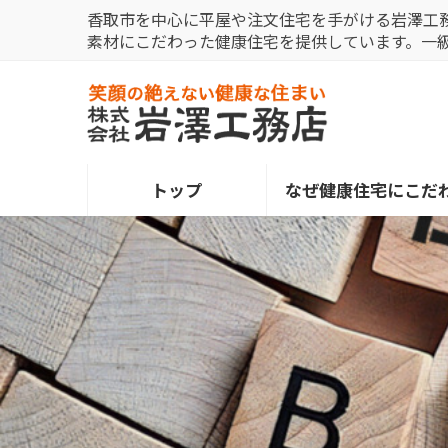
コ
ナ
香取市を中心に平屋や注文住宅を手がける岩澤工
ン
ビ
素材にこだわった健康住宅を提供しています。一
テ
ゲ
ン
ー
ツ
シ
へ
ョ
ス
ン
トップ
なぜ健康住宅にこだ
キ
に
ッ
移
プ
動