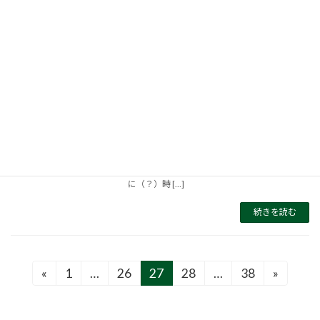
続きを読む
簡単そうで難しい「夫婦でくつろげる空
間」
2016年7月29日
あなたの住まいに、夫婦だけでくつろげる空間
はありますか？家づくりの計画の中に、そんな
空間はありますか？ところで、夫婦だけでくつ
ろげる空間ってどんな感じでしょう。大人っぽ
いオシャレな空間でしょうか。新婚当時のよう
に（？）時 […]
続きを読む
投
«
1
…
26
27
28
…
38
»
固
固
固
固
固
定
定
定
定
定
稿
ペ
ペ
ペ
ペ
ペ