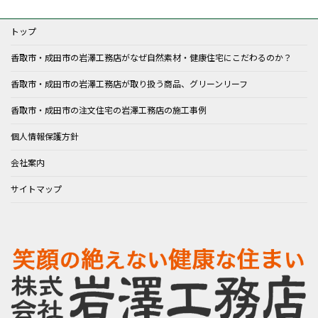
ー
ー
ー
ー
ー
の
ジ
ジ
ジ
ジ
ジ
トップ
ペ
香取市・成田市の岩澤工務店がなぜ自然素材・健康住宅にこだわるのか？
ー
香取市・成田市の岩澤工務店が取り扱う商品、グリーンリーフ
ジ
香取市・成田市の注文住宅の岩澤工務店の施工事例
送
個人情報保護方針
り
会社案内
サイトマップ