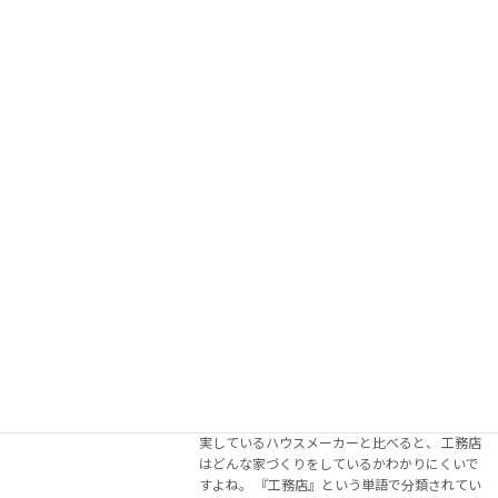
画像をクリックするとギャラリーになりま
す
続きを読む
色合いがやさしい大屋根の家
2018年6月19日
画像をクリックするとギャラリーになりま
す
続きを読む
何を重視しているかで、大まかに分類で
きます。
2018年6月15日
こんにちは、岩澤です。 広告やカタログが充
実しているハウスメーカーと比べると、 工務店
はどんな家づくりをしているかわかりにくいで
すよね。 『工務店』という単語で分類されてい