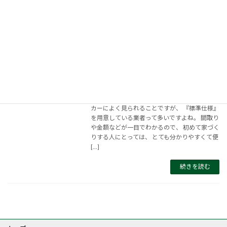
所に家具を置けない ・配置場所の幅と家具の幅
[…]
続きを読む
『標準仕様』の場合、数を指定されるこ
とがあります。
2018年12月10日
こんにちは、岩澤です。 工務店よりハウスメー
カーによく見られることですが、 『標準仕様』
を用意している業者って多いですよね。 間取り
や金額などが一目でわかるので、 初めて家づく
りする人にとっては、 とても分かりやすくて便
[…]
続きを読む