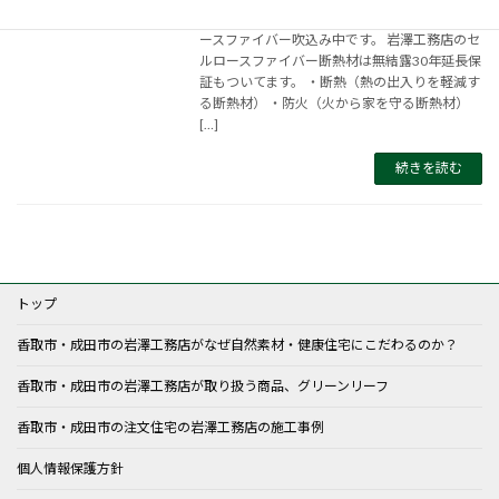
段々と寒くなってきました。 断熱の王様セルロ
ースファイバー吹込み中です。 岩澤工務店のセ
ルロースファイバー断熱材は無結露30年延長保
証もついてます。 ・断熱（熱の出入りを軽減す
る断熱材） ・防火（火から家を守る断熱材）
[…]
続きを読む
トップ
香取市・成田市の岩澤工務店がなぜ自然素材・健康住宅にこだわるのか？
香取市・成田市の岩澤工務店が取り扱う商品、グリーンリーフ
香取市・成田市の注文住宅の岩澤工務店の施工事例
個人情報保護方針