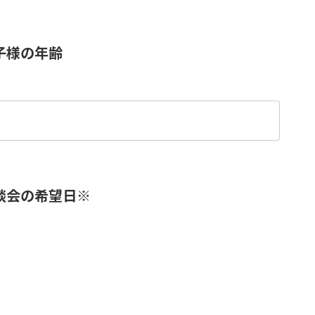
子様の年齢
談会の希望日
※