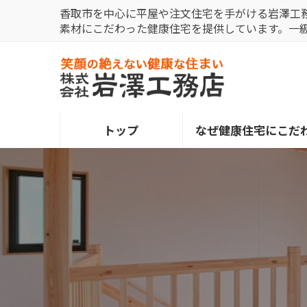
コ
ナ
香取市を中心に平屋や注文住宅を手がける岩澤工
ン
ビ
素材にこだわった健康住宅を提供しています。一
テ
ゲ
ン
ー
ツ
シ
へ
ョ
ス
ン
トップ
なぜ健康住宅にこだ
キ
に
ッ
移
プ
動