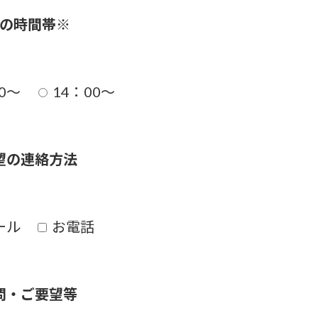
の時間帯
※
0〜
14：00〜
望の連絡方法
ール
お電話
問・ご要望等