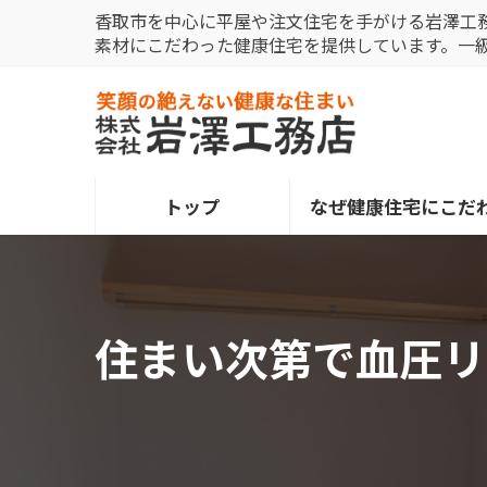
コ
ナ
香取市を中心に平屋や注文住宅を手がける岩澤工
ン
ビ
素材にこだわった健康住宅を提供しています。一
テ
ゲ
ン
ー
ツ
シ
へ
ョ
ス
ン
トップ
なぜ健康住宅にこだ
キ
に
ッ
移
プ
動
住まい次第で血圧リ