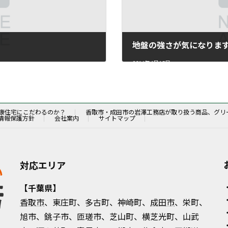
地盤の強さが気になりま
2016年4月15日
康住宅にこだわるのか？
香取市・成田市の岩澤工務店が取り扱う商品、グリ
情報保護方針
会社案内
サイトマップ
対応エリア
【千葉県】
香取市
、東庄町、多古町、神崎町、
成田市
、栄町、
旭市、銚子市、匝瑳市、芝山町、横芝光町、山武