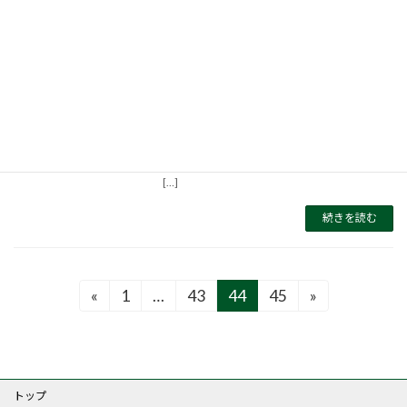
本当に良い家とは？無垢とか無添加と
か、そんな次元の話ではありません！
2010年2月19日
健康、メンテナンス、快適、材料などあらゆる
面からみて、本当に良い家とは？あなたもあな
たの家族も、未来の子供達も安全に暮らせる家
を建てる方法をお教えします。 「本当に良い家
づくり＆資金計画セミナー」～家族の健康と
[…]
続きを読む
投
«
1
…
43
44
45
»
固
固
固
固
定
定
定
定
稿
ペ
ペ
ペ
ペ
ー
ー
ー
ー
の
ジ
ジ
ジ
ジ
トップ