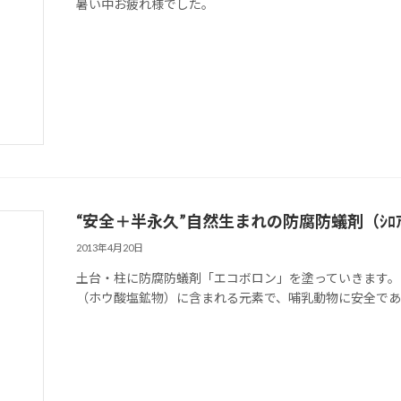
暑い中お疲れ様でした。
“安全＋半永久”自然生まれの防腐防蟻剤（ｼﾛｱ
2013年4月20日
土台・柱に防腐防蟻剤「エコボロン」を塗っていきます。
（ホウ酸塩鉱物）に含まれる元素で、哺乳動物に安全であり