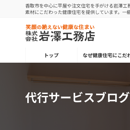
コ
ナ
香取市を中心に平屋や注文住宅を手がける岩澤工
ン
ビ
素材にこだわった健康住宅を提供しています。一
テ
ゲ
ン
ー
ツ
シ
へ
ョ
ス
ン
トップ
なぜ健康住宅にこだ
キ
に
ッ
移
プ
動
代行サービスブログ