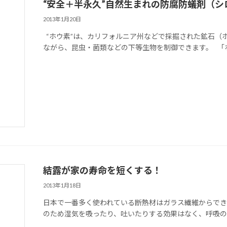
“安全＋半永久”自然生まれの防腐防蟻剤（シ
2013年1月20日
“ホウ素”は、カリフォルニア州などで採掘された鉱石（
ながら、昆虫・菌類などの下等生物を制御できます。 「ホ
結露が家の寿命を短くする！
2013年1月18日
日本で一番多く使われている断熱材はガラス繊維からでき
のため湿気を吸ったり、吐いたりする効果はなく、呼吸ので