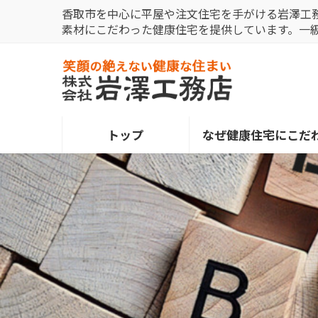
コ
ナ
香取市を中心に平屋や注文住宅を手がける岩澤工
ン
ビ
素材にこだわった健康住宅を提供しています。一
テ
ゲ
ン
ー
ツ
シ
へ
ョ
ス
ン
トップ
なぜ健康住宅にこだ
キ
に
ッ
移
プ
動