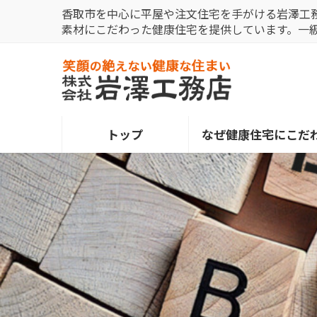
コ
ナ
香取市を中心に平屋や注文住宅を手がける岩澤工
ン
ビ
素材にこだわった健康住宅を提供しています。一
テ
ゲ
ン
ー
ツ
シ
へ
ョ
ス
ン
トップ
なぜ健康住宅にこだ
キ
に
ッ
移
プ
動