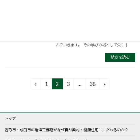
けでなく人格の形成にも影響が出ます。
2020年11月13日
『家族』は、組織の最小単位だと言われていま
す。 人は、家族との関わりの中で失敗や成功
を重ね、 思いやりや責任感、家事スキルやコ
ミュニケーション能力など、 様々なことを学
んでいきます。 その学びの場として欠 […]
続きを読む
投
«
1
2
3
…
38
»
固
固
固
固
定
定
定
定
稿
ペ
ペ
ペ
ペ
ー
ー
ー
ー
の
ジ
ジ
ジ
ジ
トップ
ペ
香取市・成田市の岩澤工務店がなぜ自然素材・健康住宅にこだわるのか？
ー