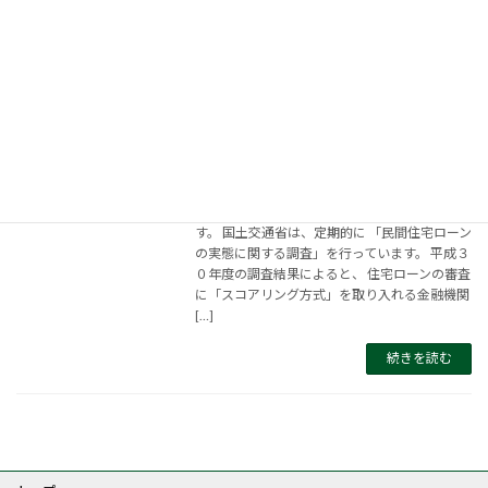
す。 キャンペーン価格や設備のプレゼントな
ど、 […]
続きを読む
住宅ローンの審査に『スコアリング方
式』を用いる金融機関が増えています。
2020年1月9日
岩澤です。 今年も、どうぞよろしくお願いしま
す。 国土交通省は、定期的に 「民間住宅ローン
の実態に関する調査」を行っています。 平成３
０年度の調査結果によると、 住宅ローンの審査
に「スコアリング方式」を取り入れる金融機関
[…]
続きを読む