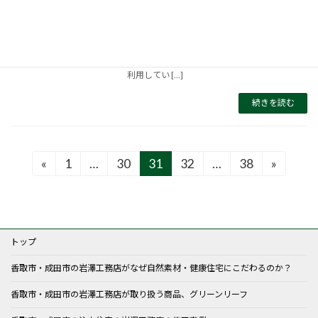
住宅ローンを選ぶ時、固定金利にするか変動金
利にするか誰もが悩むものです。住宅金融支援
機構では、毎月の動向を発表していますが、そ
れを見ると、最近は固定金利を選ぶ人が増えて
いるようです。また、変動金利で住宅ローンを
利用してい […]
続きを読む
投
«
1
…
30
31
32
…
38
»
固
固
固
固
固
定
定
定
定
定
稿
ペ
ペ
ペ
ペ
ペ
ー
ー
ー
ー
ー
の
ジ
ジ
ジ
ジ
ジ
トップ
ペ
香取市・成田市の岩澤工務店がなぜ自然素材・健康住宅にこだわるのか？
ー
香取市・成田市の岩澤工務店が取り扱う商品、グリーンリーフ
ジ