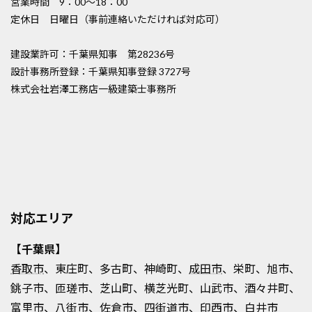
営業時間 9：00〜18：00
定休日 日曜日（事前連絡いただければ対応可）
建設業許可：千葉県知事 第28236号
設計事務所登録：千葉県知事登録 3727号
株式会社岩澤工務店一級建築士事務所
対応エリア
【千葉県】
香取市
、東庄町、多古町、神崎町、
成田市
、栄町、旭市、
銚子市、匝瑳市、芝山町、横芝光町、山武市、酒々井町、
富里市、八街市、佐倉市、四街道市、
印西市
、白井市