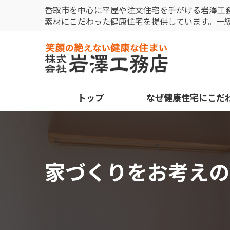
コ
ナ
香取市を中心に平屋や注文住宅を手がける岩澤工
ン
ビ
素材にこだわった健康住宅を提供しています。一
テ
ゲ
ン
ー
ツ
シ
へ
ョ
ス
ン
トップ
なぜ健康住宅にこだ
キ
に
ッ
移
プ
動
家づくりをお考えの