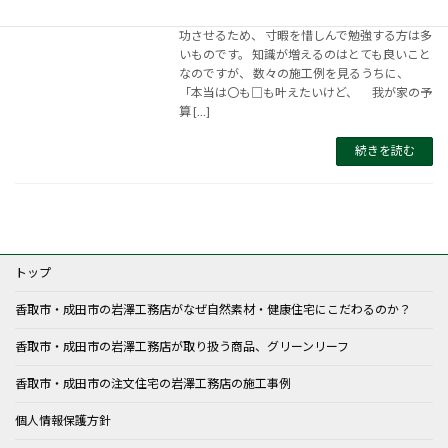
こんにちは、岩澤です。 初めての家づくりを成
功させるため、 寸暇を惜しんで勉強する方は多
いものです。 知識が増えるのはとても良いこと
なのですが、 数々の施工例を見るうちに、
「本当は〇も□も叶えたいけど、 我が家の予
算 […]
続きを読む
トップ
香取市・成田市の岩澤工務店がなぜ自然素材・健康住宅にこだわるのか？
香取市・成田市の岩澤工務店が取り扱う商品、グリーンリーフ
香取市・成田市の注文住宅の岩澤工務店の施工事例
個人情報保護方針