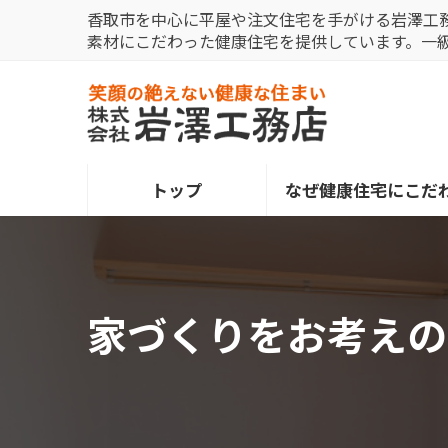
コ
ナ
香取市を中心に平屋や注文住宅を手がける岩澤工
ン
ビ
素材にこだわった健康住宅を提供しています。一
テ
ゲ
ン
ー
ツ
シ
へ
ョ
ス
ン
トップ
なぜ健康住宅にこだ
キ
に
ッ
移
プ
動
家づくりをお考えの